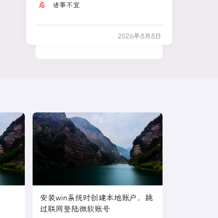
个华东
忌
诸事不宜
35
情侣福建平潭拍日出时坠
466w
28
名创优品一次性内裤 颜面尽失
崖
29
曝丁禹兮虞书欣将三搭
36
傅园慧成为浙江大学老师
456w
2026年8月8日
30
多家A股公司收到美国退税
37
直击苏超：徐州vs常州
447w
31
霸王茶姬高仿店被判赔35万
38
雪佛兰退出中国市场 售后
435w
怎么办
32
费大厨塌房了吗
39
苹果AI
428w
热
33
日媒称华为领先日本整整一代
40
直击东北超：哈尔滨vs通
416w
34
下班就得直接去健身房
辽
35
侯明昊红包
41
迪丽热巴听不懂粤语努力
409w
憋笑
36
花海送长生皮肤和签名
42
闽超：三明vs南平
396w
37
Lisa发十周年合照
43
蔡思贝回应演《功夫女
389w
38
伯爵大型心动现场
足》没露脸
39
花融
44
杭州一菜市档口6元起代
381w
炒
40
西村力演唱会的发言
45
男子不顾劝导花15万请大
369w
41
段宜恩任嘉伦互关
安装win系统时创建本地账户，跳
师迁坟改运
过联网登陆微软账号
46
晚会现场 环卫工人坐到主
359w
42
多部门攥指成拳防范应对白海