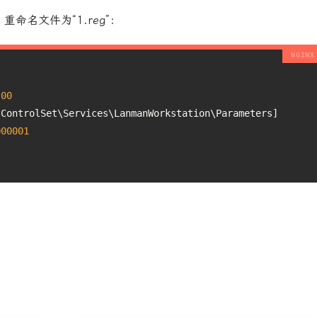
名文件为“1.reg”：
.
00
tControlSet\Services\LanmanWorkstation\Parameters]
000001