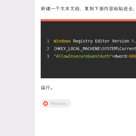
新建一个文本文档，复制下面内容粘贴进去，重命
Windows
 Registry Editor Version 
5
[HKEY_LOCAL_MACHINE\SYSTEM\Curren
"AllowInsecureGuestAuth"
=dword:
00
运行。
Windows