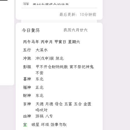
23
西湖突现狂风暴雨 游客瞬
579w
13
西村力演唱会的状态
间被浇透
14
TF四代突围2
24
24岁姑娘暴瘦至50斤 病
572w
最后更新：10分钟前
根竟在颈部
15
中国留学生称学校都是印度人
25
郭晶晶大女儿边走路边看
560w
今日黄历
农历六月廿六
16
网传张凌赫准备考研了
书
26
男孩被海浪卷走 疑似一家
551w
新
17
披荆斩棘给王传君的介绍
丙午马年
丙申月
甲寅日
星期六
人翻越隔离
18
18岁女孩遭强奸案被挂案五年
五行
大溪水
27
俄罗斯女子错过航班闯停
541w
19
娜扎眼睛问题可能是小时候留
机坪拦飞机
冲煞
冲(戊申)猴 煞北
的病根
28
直击苏超：泰州vs连云港
533w
彭祖
甲不开仓财物耗散 寅不祭祀神鬼
20
苹果AI 千问
29
商场现钱学森巨幅海报 负
522w
不尝
21
刘宇宁抱王玉雯林一的区别
责人回应
喜神
东北
30
蔡明董宇辉等齐跳《目瑙
514w
22
峰哥承诺说谎就永久退网
福神
正北
纵歌》
23
朋友称佟丽娅与陈思诚是新型
31
八角笼血战！中国格斗选
505w
财神
东北
离婚关系
手战强敌
吉神
天德 月德 母仓 五富 五合 金匮
24
小夜灯 性早熟
32
宇树科技批量造富
493w
鸣吠对
25
和平精英
33
闽超：福州vs泉州
484w
新
凶神
游祸 八专
26
超酷音乐盛典
34
台风白海豚大到能覆盖整
475w
宜
破屋 坏垣 馀事勿取
27
微博文化交流之夜泰国站红毯