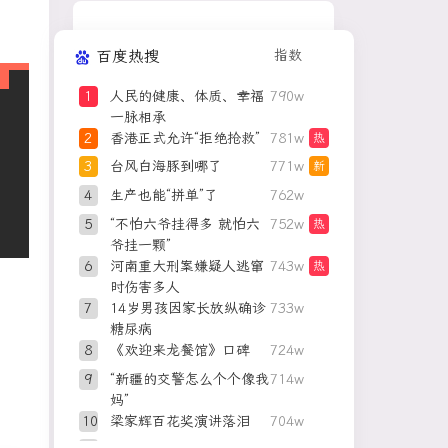
百度热搜
指数
1
人民的健康、体质、幸福
790w
一脉相承
2
香港正式允许“拒绝抢救”
781w
热
3
台风白海豚到哪了
771w
新
4
生产也能“拼单”了
762w
5
“不怕六爷挂得多 就怕六
752w
热
爷挂一颗”
6
河南重大刑案嫌疑人逃窜
743w
热
时伤害多人
7
14岁男孩因家长放纵确诊
733w
糖尿病
8
《欢迎来龙餐馆》口碑
724w
9
“新疆的交警怎么个个像我
714w
妈”
10
梁家辉百花奖演讲落泪
704w