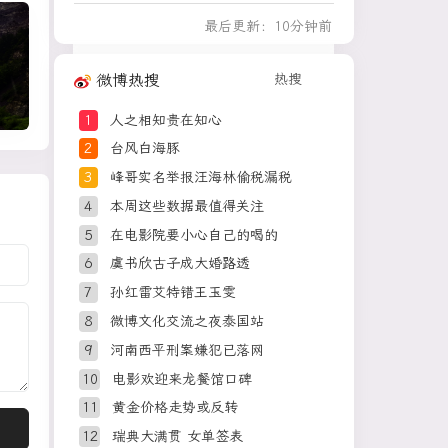
11
吴宜泽vs姚朋成
694w
最后更新：10分钟前
12
这些燃气使用“偏方”千万
686w
别信
13
河南重大刑事案嫌疑人落
676w
热
微博热搜
热搜
网
14
伊朗媒体发布伊朗最高领
667w
新
1
人之相知贵在知心
袖视频
2
台风白海豚
15
永和豆浆创始人林炳生去
657w
3
峰哥实名举报汪海林偷税漏税
世
16
检测列车撞人致11死2伤
647w
新
4
本周这些数据最值得关注
涉事单位被罚
5
在电影院要小心自己的喝的
17
王菲看了窦靖童歌手总决
637w
赛
6
虞书欣古子成大婚路透
18
几元成本的AI广告导致千
628w
7
孙红雷艾特错王玉雯
万市值蒸发
8
微博文化交流之夜泰国站
19
闽超：莆田vs龙岩
618w
新
9
河南西平刑案嫌犯已落网
20
直击苏超：无锡vs盐城
608w
10
电影欢迎来龙餐馆口碑
21
《龙餐馆》 战争版《药
599w
新
神》
11
黄金价格走势或反转
22
金饰克价一夜涨回1300元
590w
12
瑞典大满贯 女单签表