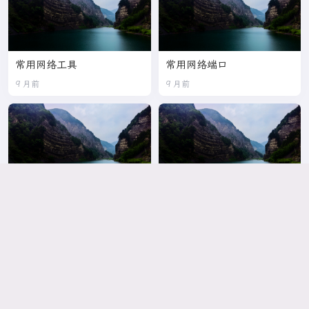
常用网络工具
常用网络端口
9 月前
9 月前
IEEE803af PoE供电标准
网线种类和水晶头的线序标
准
9 月前
11 月前
优阅